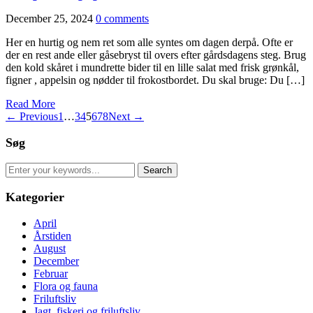
December 25, 2024
0 comments
Her en hurtig og nem ret som alle syntes om dagen derpå. Ofte er
der en rest ande eller gåsebryst til overs efter gårdsdagens steg. Brug
den kold skåret i mundrette bider til en lille salat med frisk grønkål,
figner , appelsin og nødder til frokostbordet. Du skal bruge: Du […]
Read More
← Previous
1
…
3
4
5
6
7
8
Next →
Søg
Search
for:
Kategorier
April
Årstiden
August
December
Februar
Flora og fauna
Friluftsliv
Jagt, fiskeri og friluftsliv