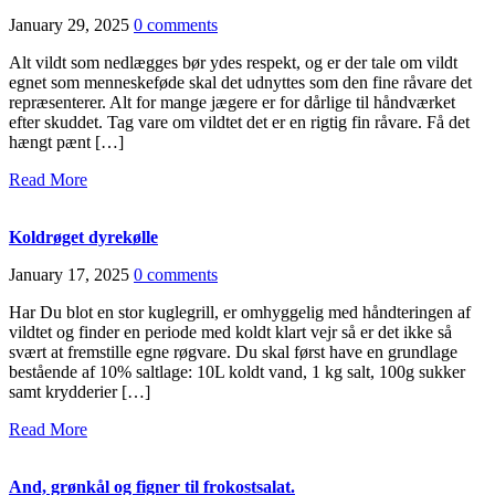
January 29, 2025
0 comments
Alt vildt som nedlægges bør ydes respekt, og er der tale om vildt
egnet som menneskeføde skal det udnyttes som den fine råvare det
repræsenterer. Alt for mange jægere er for dårlige til håndværket
efter skuddet. Tag vare om vildtet det er en rigtig fin råvare. Få det
hængt pænt […]
Read More
Koldrøget dyrekølle
January 17, 2025
0 comments
Har Du blot en stor kuglegrill, er omhyggelig med håndteringen af
vildtet og finder en periode med koldt klart vejr så er det ikke så
svært at fremstille egne røgvare. Du skal først have en grundlage
bestående af 10% saltlage: 10L koldt vand, 1 kg salt, 100g sukker
samt krydderier […]
Read More
And, grønkål og figner til frokostsalat.