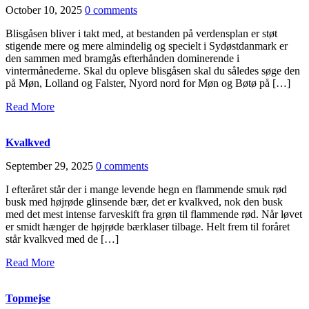
October 10, 2025
0 comments
Blisgåsen bliver i takt med, at bestanden på verdensplan er støt
stigende mere og mere almindelig og specielt i Sydøstdanmark er
den sammen med bramgås efterhånden dominerende i
vintermånederne. Skal du opleve blisgåsen skal du således søge den
på Møn, Lolland og Falster, Nyord nord for Møn og Bøtø på […]
Read More
Kvalkved
September 29, 2025
0 comments
I efteråret står der i mange levende hegn en flammende smuk rød
busk med højrøde glinsende bær, det er kvalkved, nok den busk
med det mest intense farveskift fra grøn til flammende rød. Når løvet
er smidt hænger de højrøde bærklaser tilbage. Helt frem til foråret
står kvalkved med de […]
Read More
Topmejse