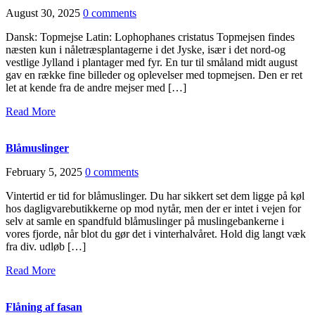
August 30, 2025
0 comments
Dansk: Topmejse Latin: Lophophanes cristatus Topmejsen findes
næsten kun i nåletræsplantagerne i det Jyske, især i det nord-og
vestlige Jylland i plantager med fyr. En tur til småland midt august
gav en række fine billeder og oplevelser med topmejsen. Den er ret
let at kende fra de andre mejser med […]
Read More
Blåmuslinger
February 5, 2025
0 comments
Vintertid er tid for blåmuslinger. Du har sikkert set dem ligge på køl
hos dagligvarebutikkerne op mod nytår, men der er intet i vejen for
selv at samle en spandfuld blåmuslinger på muslingebankerne i
vores fjorde, når blot du gør det i vinterhalvåret. Hold dig langt væk
fra div. udløb […]
Read More
Flåning af fasan