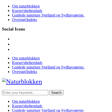
Skip
Om naturblokken
to
Kurser/shelterplads
content
Guidede naturture Sjælland og Sydhavsøerne.
Oversigt/Indeks
Social Icons
facebook
instagram
mail
Om naturblokken
Kurser/shelterplads
Guidede naturture Sjælland og Sydhavsøerne.
Oversigt/Indeks
Search
for:
Om naturblokken
Kurser/shelterplads
Guidede naturture Sjælland og Sydhavsøerne.