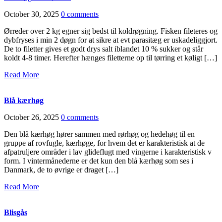
October 30, 2025
0 comments
Ørreder over 2 kg egner sig bedst til koldrøgning. Fisken fileteres og
dybfryses i min 2 døgn for at sikre at evt parasitæg er uskadeliggjort.
De to filetter gives et godt drys salt iblandet 10 % sukker og står
koldt 4-8 timer. Herefter hænges filetterne op til tørring et køligt […]
Read More
Blå kærhøg
October 26, 2025
0 comments
Den blå kærhøg hører sammen med rørhøg og hedehøg til en
gruppe af rovfugle, kærhøge, for hvem det er karakteristisk at de
afpatruljere områder i lav glideflugt med vingerne i karakteristisk v
form. I vintermånederne er det kun den blå kærhøg som ses i
Danmark, de to øvrige er draget […]
Read More
Blisgås