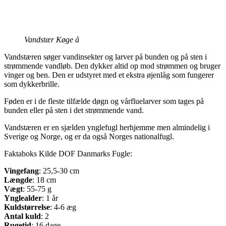
Vandstær Køge å
Vandstæren søger vandinsekter og larver på bunden og på sten i
strømmende vandløb. Den dykker altid op mod strømmen og bruger
vinger og ben. Den er udstyret med et ekstra øjenlåg som fungerer
som dykkerbrille.
Føden er i de fleste tilfælde døgn og vårfluelarver som tages på
bunden eller på sten i det strømmende vand.
Vandstæren er en sjælden ynglefugl herhjemme men almindelig i
Sverige og Norge, og er da også Norges nationalfugl.
Faktaboks Kilde DOF Danmarks Fugle:
Vingefang
: 25,5-30 cm
Længde
: 18 cm
Vægt
: 55-75 g
Ynglealder
: 1 år
Kuldstørrelse
: 4-6 æg
Antal kuld
: 2
Rugetid
: 16 dage