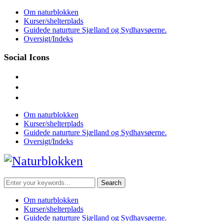
Skip
Om naturblokken
to
Kurser/shelterplads
content
Guidede naturture Sjælland og Sydhavsøerne.
Oversigt/Indeks
Social Icons
facebook
instagram
mail
Om naturblokken
Kurser/shelterplads
Guidede naturture Sjælland og Sydhavsøerne.
Oversigt/Indeks
Search
for:
Om naturblokken
Kurser/shelterplads
Guidede naturture Sjælland og Sydhavsøerne.