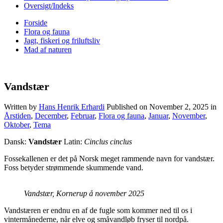
Oversigt/Indeks
Forside
Flora og fauna
Jagt, fiskeri og friluftsliv
Mad af naturen
Vandstær
Written by
Hans Henrik Erhardi
Published on
November 2, 2025
in
Årstiden
,
December
,
Februar
,
Flora og fauna
,
Januar
,
November
,
Oktober
,
Tema
Dansk:
Vandstær
Latin:
Cinclus cinclus
Fossekallenen er det på Norsk meget rammende navn for vandstær.
Foss betyder strømmende skummende vand.
Vandstær, Kornerup å november 2025
Vandstæren er endnu en af de fugle som kommer ned til os i
vintermånederne, når elve og småvandløb fryser til nordpå.