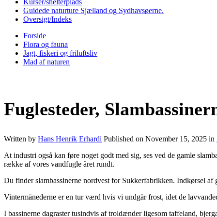
Kurser/shelterplads
Guidede naturture Sjælland og Sydhavsøerne.
Oversigt/Indeks
Forside
Flora og fauna
Jagt, fiskeri og friluftsliv
Mad af naturen
Fuglesteder, Slambassiner
Written by
Hans Henrik Erhardi
Published on
November 15, 2025
in
At industri også kan føre noget godt med sig, ses ved de gamle slamb
række af vores vandfugle året rundt.
Du finder slambassinerne nordvest for Sukkerfabrikken. Indkørsel af g
Vintermånederne er en tur værd hvis vi undgår frost, idet de lavvandede
I bassinerne dagraster tusindvis af troldænder ligesom taffeland, bjerg