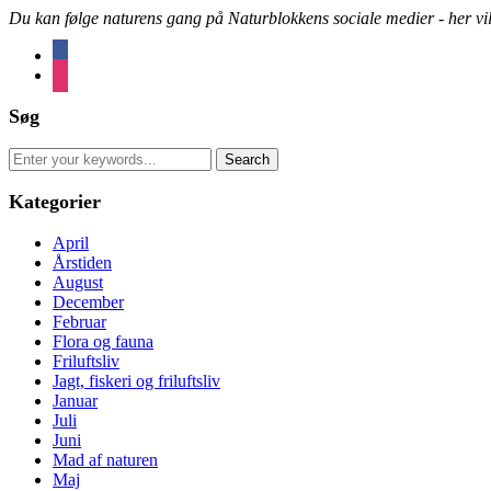
Du kan følge naturens gang på Naturblokkens sociale medier - her vil 
facebook
instagram
Søg
Search
for:
Kategorier
April
Årstiden
August
December
Februar
Flora og fauna
Friluftsliv
Jagt, fiskeri og friluftsliv
Januar
Juli
Juni
Mad af naturen
Maj