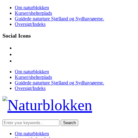
Skip
Om naturblokken
to
Kurser/shelterplads
content
Guidede naturture Sjælland og Sydhavsøerne.
Oversigt/Indeks
Social Icons
facebook
instagram
mail
Om naturblokken
Kurser/shelterplads
Guidede naturture Sjælland og Sydhavsøerne.
Oversigt/Indeks
Search
for:
Om naturblokken