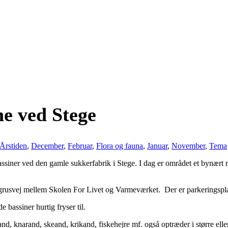
ne ved Stege
Årstiden
,
December
,
Februar
,
Flora og fauna
,
Januar
,
November
,
Tema
assiner ved den gamle sukkerfabrik i Stege. I dag er området et bynært
rusvej mellem Skolen For Livet og Varmeværket. Der er parkeringsplads f
 bassiner hurtig fryser til.
and, knarand, skeand, krikand, fiskehejre mf. også optræder i større elle