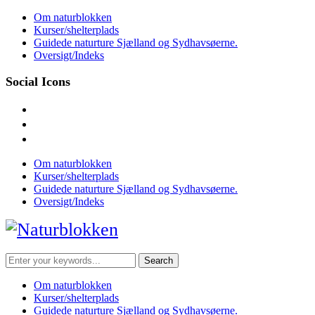
Skip
Om naturblokken
to
Kurser/shelterplads
content
Guidede naturture Sjælland og Sydhavsøerne.
Oversigt/Indeks
Social Icons
facebook
instagram
mail
Om naturblokken
Kurser/shelterplads
Guidede naturture Sjælland og Sydhavsøerne.
Oversigt/Indeks
Search
for:
Om naturblokken
Kurser/shelterplads
Guidede naturture Sjælland og Sydhavsøerne.