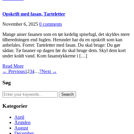
Opskrift med fasan, Tarteletter
November 6, 2025
0 comments
Mange anser fasanen som en tør kedelig spisefugl, det skyldes mere
tilberedningen end fuglen. Herunder har du en opskrift som kan
anbefales. Forret: Tarteletter med fasan. Du skal bruge: Du gør
sådan: Tø fasaner op dagen før du skal bruge dem. Skyl dem kort
under koldt vand. Kom fasanstykkerne i […]
Read More
← Previous
1
2
3
4
…
7
Next →
Søg
Search
for:
Kategorier
April
Årstiden
August
December