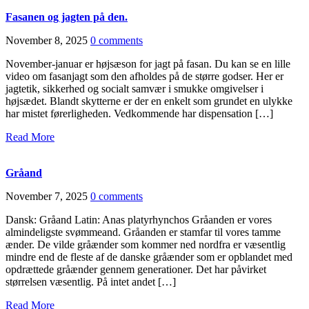
Fasanen og jagten på den.
November 8, 2025
0 comments
November-januar er højsæson for jagt på fasan. Du kan se en lille
video om fasanjagt som den afholdes på de større godser. Her er
jagtetik, sikkerhed og socialt samvær i smukke omgivelser i
højsædet. Blandt skytterne er der en enkelt som grundet en ulykke
har mistet førerligheden. Vedkommende har dispensation […]
Read More
Gråand
November 7, 2025
0 comments
Dansk: Gråand Latin: Anas platyrhynchos Gråanden er vores
almindeligste svømmeand. Gråanden er stamfar til vores tamme
ænder. De vilde gråænder som kommer ned nordfra er væsentlig
mindre end de fleste af de danske gråænder som er opblandet med
opdrættede gråænder gennem generationer. Det har påvirket
størrelsen væsentlig. På intet andet […]
Read More