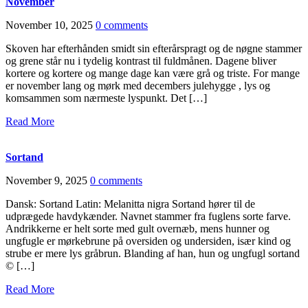
November
November 10, 2025
0 comments
Skoven har efterhånden smidt sin efterårspragt og de nøgne stammer
og grene står nu i tydelig kontrast til fuldmånen. Dagene bliver
kortere og kortere og mange dage kan være grå og triste. For mange
er november lang og mørk med decembers julehygge , lys og
komsammen som nærmeste lyspunkt. Det […]
Read More
Sortand
November 9, 2025
0 comments
Dansk: Sortand Latin: Melanitta nigra Sortand hører til de
udprægede havdykænder. Navnet stammer fra fuglens sorte farve.
Andrikkerne er helt sorte med gult overnæb, mens hunner og
ungfugle er mørkebrune på oversiden og undersiden, især kind og
strube er mere lys gråbrun. Blanding af han, hun og ungfugl sortand
© […]
Read More