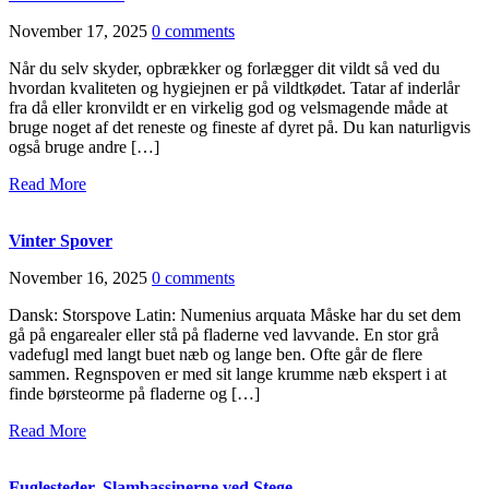
November 17, 2025
0 comments
Når du selv skyder, opbrækker og forlægger dit vildt så ved du
hvordan kvaliteten og hygiejnen er på vildtkødet. Tatar af inderlår
fra då eller kronvildt er en virkelig god og velsmagende måde at
bruge noget af det reneste og fineste af dyret på. Du kan naturligvis
også bruge andre […]
Read More
Vinter Spover
November 16, 2025
0 comments
Dansk: Storspove Latin: Numenius arquata Måske har du set dem
gå på engarealer eller stå på fladerne ved lavvande. En stor grå
vadefugl med langt buet næb og lange ben. Ofte går de flere
sammen. Regnspoven er med sit lange krumme næb ekspert i at
finde børsteorme på fladerne og […]
Read More
Fuglesteder, Slambassinerne ved Stege