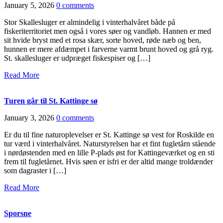
January 5, 2026
0 comments
Stor Skallesluger er almindelig i vinterhalvåret både på
fiskeriterritoriet men også i vores søer og vandløb. Hannen er med
sit hvide bryst med et rosa skær, sorte hoved, røde næb og ben,
hunnen er mere afdæmpet i farverne varmt brunt hoved og grå ryg.
St. skallesluger er udpræget fiskespiser og […]
Read More
Turen går til St. Kattinge sø
January 3, 2026
0 comments
Er du til fine naturoplevelser er St. Kattinge sø vest for Roskilde en
tur værd i vinterhalvåret. Naturstyrelsen har et fint fugletårn stående
i nørdøstenden med en lille P-plads øst for Kattingeværket og en sti
frem til fugletårnet. Hvis søen er isfri er der altid mange troldænder
som dagraster i […]
Read More
Sporsne