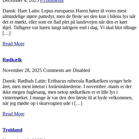
December 4, 2025
0 comments
Dansk: Hare Latin: Lepus europaeus Haren hører til vores mest
almindelige større pattedyr, men de fleste ser den kun i bilens lys når
det er mørkt, eller som en flad plet på landevejen når den er kørt
ihjel. Tidligere var haren langt talrigere end i dag. Vi skal blot tilbage
[…]
Read More
Rødkælk
November 28, 2025
Comments are Disabled
Dansk: Rødhals Latin: Erithacus rubecula Rødkælken synger hele
året, men mest intenst i forårsmånederne. I november -marts er der
ikke megen fuglesang, men netop rødkælken er et lille lys i
vintermørket. I mange år var den den første til at byde velkommen,
når jeg mødte op i skurvognen ude i […]
Read More
Troldand