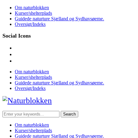
Skip
Om naturblokken
to
Kurser/shelterplads
content
Guidede naturture Sjælland og Sydhavsøerne.
Oversigt/Indeks
Social Icons
facebook
instagram
mail
Om naturblokken
Kurser/shelterplads
Guidede naturture Sjælland og Sydhavsøerne.
Oversigt/Indeks
Search
for:
Om naturblokken
Kurser/shelterplads
Guidede naturture Sjælland og Sydhavsøerne.