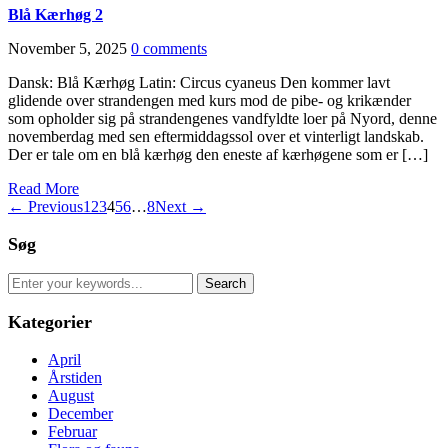
Blå Kærhøg 2
November 5, 2025
0 comments
Dansk: Blå Kærhøg Latin: Circus cyaneus Den kommer lavt
glidende over strandengen med kurs mod de pibe- og krikænder
som opholder sig på strandengenes vandfyldte loer på Nyord, denne
novemberdag med sen eftermiddagssol over et vinterligt landskab.
Der er tale om en blå kærhøg den eneste af kærhøgene som er […]
Read More
← Previous
1
2
3
4
5
6
…
8
Next →
Søg
Search
for:
Kategorier
April
Årstiden
August
December
Februar