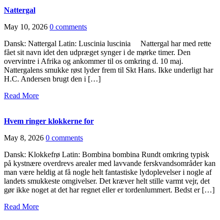
Nattergal
May 10, 2026
0 comments
Dansk: Nattergal Latin: Luscinia luscinia Nattergal har med rette
fået sit navn idet den udpræget synger i de mørke timer. Den
overvintre i Afrika og ankommer til os omkring d. 10 maj.
Nattergalens smukke røst lyder frem til Skt Hans. Ikke underligt har
H.C. Andersen brugt den i […]
Read More
Hvem ringer klokkerne for
May 8, 2026
0 comments
Dansk: Klokkefrø Latin: Bombina bombina Rundt omkring typisk
på kystnære overdrevs arealer med lavvande ferskvandsområder kan
man være heldig at få nogle helt fantastiske lydoplevelser i nogle af
landets smukkeste omgivelser. Det kræver helt stille varmt vejr, det
gør ikke noget at det har regnet eller er tordenlummert. Bedst er […]
Read More