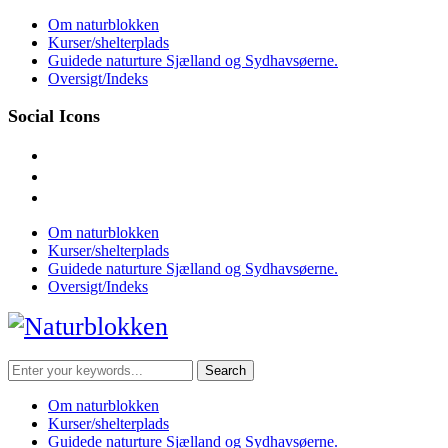
Skip
Om naturblokken
to
Kurser/shelterplads
content
Guidede naturture Sjælland og Sydhavsøerne.
Oversigt/Indeks
Social Icons
facebook
instagram
mail
Om naturblokken
Kurser/shelterplads
Guidede naturture Sjælland og Sydhavsøerne.
Oversigt/Indeks
Search
for:
Om naturblokken
Kurser/shelterplads
Guidede naturture Sjælland og Sydhavsøerne.