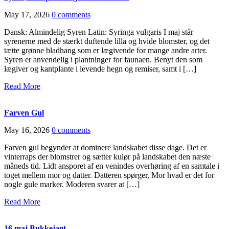
May 17, 2026
0 comments
Dansk: Almindelig Syren Latin: Syringa vulgaris I maj står
syrenerne med de stærkt duftende lilla og hvide blomster, og det
tætte grønne bladhang som er lægivende for mange andre arter.
Syren er anvendelig i plantninger for faunaen. Benyt den som
lægiver og kantplante i levende hegn og remiser, samt i […]
Read More
Farven Gul
May 16, 2026
0 comments
Farven gul begynder at dominere landskabet disse dage. Det er
vinterraps der blomstrer og sætter kulør på landskabet den næste
måneds tid. Lidt ansporet af en venindes overhøring af en samtale i
toget mellem mor og datter. Datteren spørger, Mor hvad er det for
nogle gule marker. Moderen svarer at […]
Read More
16.maj Bukkejagt