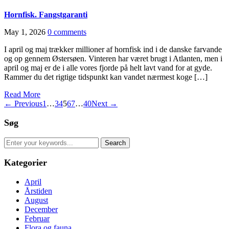
Hornfisk. Fangstgaranti
May 1, 2026
0 comments
I april og maj trækker millioner af hornfisk ind i de danske farvande
og op gennem Østersøen. Vinteren har været brugt i Atlanten, men i
april og maj er de i alle vores fjorde på helt lavt vand for at gyde.
Rammer du det rigtige tidspunkt kan vandet nærmest koge […]
Read More
← Previous
1
…
3
4
5
6
7
…
40
Next →
Søg
Search
for:
Kategorier
April
Årstiden
August
December
Februar
Flora og fauna