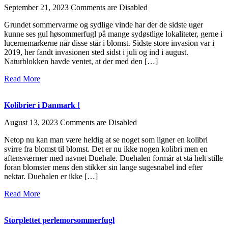
September 21, 2023
Comments are Disabled
Grundet sommervarme og sydlige vinde har der de sidste uger
kunne ses gul høsommerfugl på mange sydøstlige lokaliteter, gerne i
lucernemarkerne når disse står i blomst. Sidste store invasion var i
2019, her fandt invasionen sted sidst i juli og ind i august.
Naturblokken havde ventet, at der med den […]
Read More
Kolibrier i Danmark !
August 13, 2023
Comments are Disabled
Netop nu kan man være heldig at se noget som ligner en kolibri
svirre fra blomst til blomst. Det er nu ikke nogen kolibri men en
aftensværmer med navnet Duehale. Duehalen formår at stå helt stille
foran blomster mens den stikker sin lange sugesnabel ind efter
nektar. Duehalen er ikke […]
Read More
Storplettet perlemorsommerfugl