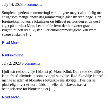
July 14, 2023
0 comments
Storplettet perlemorsommerfugl var tidligere meget almindelig men
er ligesom mange andre dagsommerfugle gået stærkt tilbage. Den
foretrækker lidt tørre lokaliteter og billedet på forsiden er da også
taget på nordøst Møn, i et område hvor der har været gravet
kugleflint helt ud til kysten. Perlemorsommerfuglene kan være
svære at skelne […]
Read More
Rød skovlilje
July 2, 2023
0 comments
I juli står rød skovlilje i blomst på Møns Klint. Den røde skovlilje er
langt fra så almindelig som hvidgul skovlilje. Rød Skovlilje kan stå i
mange år uden at blomstre i bøgeskovens skygge. Hvis der så
pludselig bliver et stormfaldshul, eller der skoves træ så
betingelserne for blomstring er […]
Read More