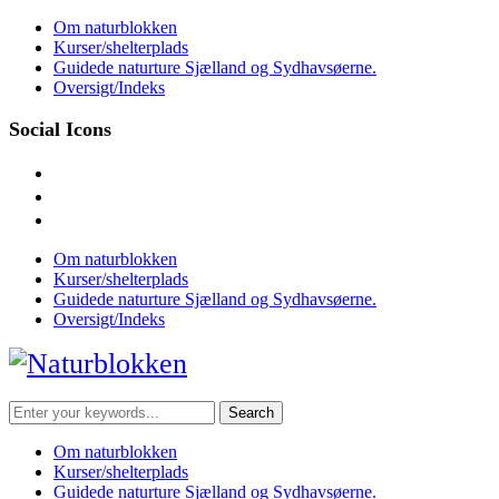
Skip
Om naturblokken
to
Kurser/shelterplads
content
Guidede naturture Sjælland og Sydhavsøerne.
Oversigt/Indeks
Social Icons
facebook
instagram
mail
Om naturblokken
Kurser/shelterplads
Guidede naturture Sjælland og Sydhavsøerne.
Oversigt/Indeks
Search
for:
Om naturblokken
Kurser/shelterplads
Guidede naturture Sjælland og Sydhavsøerne.