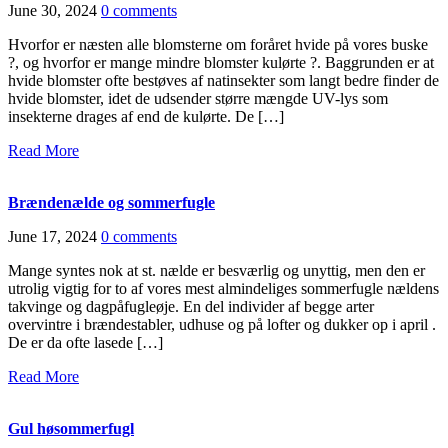
June 30, 2024
0 comments
Hvorfor er næsten alle blomsterne om foråret hvide på vores buske
?, og hvorfor er mange mindre blomster kulørte ?. Baggrunden er at
hvide blomster ofte bestøves af natinsekter som langt bedre finder de
hvide blomster, idet de udsender større mængde UV-lys som
insekterne drages af end de kulørte. De […]
Read More
Brændenælde og sommerfugle
June 17, 2024
0 comments
Mange syntes nok at st. nælde er besværlig og unyttig, men den er
utrolig vigtig for to af vores mest almindeliges sommerfugle nældens
takvinge og dagpåfugleøje. En del individer af begge arter
overvintre i brændestabler, udhuse og på lofter og dukker op i april .
De er da ofte lasede […]
Read More
Gul høsommerfugl