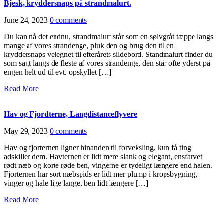
Bjesk, kryddersnaps på strandmalurt.
June 24, 2023
0 comments
Du kan nå det endnu, strandmalurt står som en sølvgråt tæppe langs
mange af vores strandenge, pluk den og brug den til en
kryddersnaps velegnet til efterårets sildebord. Standmalurt finder du
som sagt langs de fleste af vores strandenge, den står ofte yderst på
engen helt ud til evt. opskyllet […]
Read More
Hav og Fjordterne, Langdistanceflyvere
May 29, 2023
0 comments
Hav og fjorternen ligner hinanden til forveksling, kun få ting
adskiller dem. Havternen er lidt mere slank og elegant, ensfarvet
rødt næb og korte røde ben, vingerne er tydeligt længere end halen.
Fjorternen har sort næbspids er lidt mer plump i kropsbygning,
vinger og hale lige lange, ben lidt længere […]
Read More