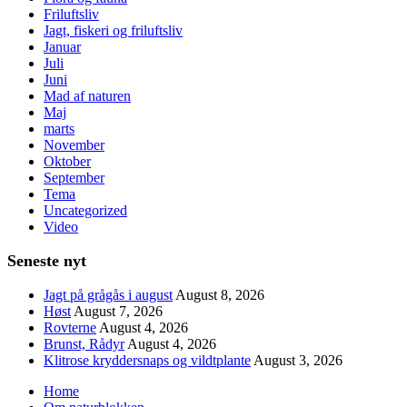
Friluftsliv
Jagt, fiskeri og friluftsliv
Januar
Juli
Juni
Mad af naturen
Maj
marts
November
Oktober
September
Tema
Uncategorized
Video
Seneste nyt
Jagt på grågås i august
August 8, 2026
Høst
August 7, 2026
Rovterne
August 4, 2026
Brunst, Rådyr
August 4, 2026
Klitrose kryddersnaps og vildtplante
August 3, 2026
Home