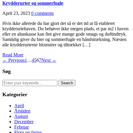
Krydderurter og sommerfugle
April 23, 2023
0 comments
Hvis ikke allerede du har gjort det så er det tid at få etableret
krydderurtehaven. Du behøver ikke megen plads, et par m2 i haven
eller en altankasse kan fint give mange gode smags og duftindtryk.
Samtidig giver du bier og sommerfugle en håndstrækning. Næsten
alle krydderurterne blomstrer og tiltrækker […]
Read More
← Previous
1
…
4
5
6
7
Next →
Søg
Search
for:
Kategorier
April
Årstiden
August
December
Februar
Flora og fauna