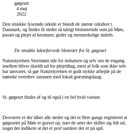
gøgeurt
4 maj
2022
Den smukke lyserøde orkide er blandt de største orkideer i
Danmark, og findes få steder så talrigt blomstrende som på Møn,
passet og plejet af kreaturer, geder og menneskelige indreb.
De smukke laksefarvede blomster fra St. gøgeurt
Naturstyrelsen Storstrøm står for indsatsen og selv om de engang
imellem bliver skældt ud for plejetiltag, mest af folk som ikke selv
har ansvaret, så gør Naturstyrelsen et godt stykke arbejde på de
mønske overdrev sammen med lokalt græsningslaug.
St. gøgeurt findes af og til også i en hel hvid variant.
Desværre er der tåber alle steder og det er flere gange registreret at
gøgeurter på Møn er gravet op, især de arter der skiller sig lidt ud,
noget der indikere at det er prof samlere der er på spil.