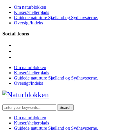
Skip
Om naturblokken
to
Kurser/shelterplads
content
Guidede naturture Sjælland og Sydhavsøerne.
Oversigt/Indeks
Social Icons
facebook
instagram
mail
Om naturblokken
Kurser/shelterplads
Guidede naturture Sjælland og Sydhavsøerne.
Oversigt/Indeks
Search
for:
Om naturblokken
Kurser/shelterplads
Guidede naturture Sjælland og Sydhavsøerne.