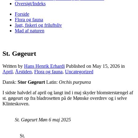
Oversigt/Indeks
Forside
Flora og fauna
Jagt, fiskeri og friluftsliv
Mad af naturen
St. Gøgeurt
Written by
Hans Henrik Erhardi
Published on
May 15, 2026
in
April
,
Årstiden
,
Flora og fauna
,
Uncategorized
Dansk:
Stor Gøgeurt
Latin:
Orchis purpurea
I sidste halvdel af april og langt ind i maj skyder blomsterstængel af
st. gøgeurt op fra bladrosetten på de Mønske overdrev og i selve
Klinteskoven.
St. Gøgeurt Møn 6 maj 2025
St.