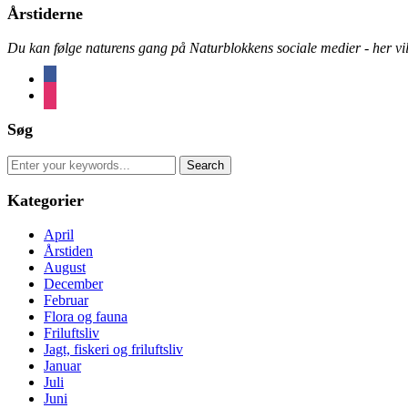
Årstiderne
Du kan følge naturens gang på Naturblokkens sociale medier - her vil 
facebook
instagram
Søg
Search
for:
Kategorier
April
Årstiden
August
December
Februar
Flora og fauna
Friluftsliv
Jagt, fiskeri og friluftsliv
Januar
Juli
Juni