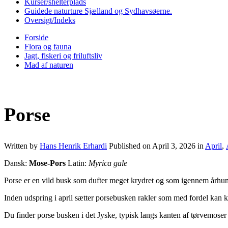
Kurser/shelterplads
Guidede naturture Sjælland og Sydhavsøerne.
Oversigt/Indeks
Forside
Flora og fauna
Jagt, fiskeri og friluftsliv
Mad af naturen
Porse
Written by
Hans Henrik Erhardi
Published on
April 3, 2026
in
April
,
Dansk:
Mose-Pors
Latin:
Myrica gale
Porse er en vild busk som dufter meget krydret og som igennem århun
Inden udspring i april sætter porsebusken rakler som med fordel kan k
Du finder porse busken i det Jyske, typisk langs kanten af tørvemose