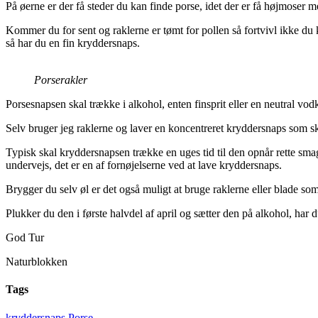
På øerne er der få steder du kan finde porse, idet der er få højmoser 
Kommer du for sent og raklerne er tømt for pollen så fortvivl ikke du
så har du en fin kryddersnaps.
Porserakler
Porsesnapsen skal trække i alkohol, enten finsprit eller en neutral vodk
Selv bruger jeg raklerne og laver en koncentreret kryddersnaps som sk
Typisk skal kryddersnapsen trække en uges tid til den opnår rette sm
undervejs, det er en af fornøjelserne ved at lave kryddersnaps.
Brygger du selv øl er det også muligt at bruge raklerne eller blade so
Plukker du den i første halvdel af april og sætter den på alkohol, har 
God Tur
Naturblokken
Tags
kryddersnaps
Porse