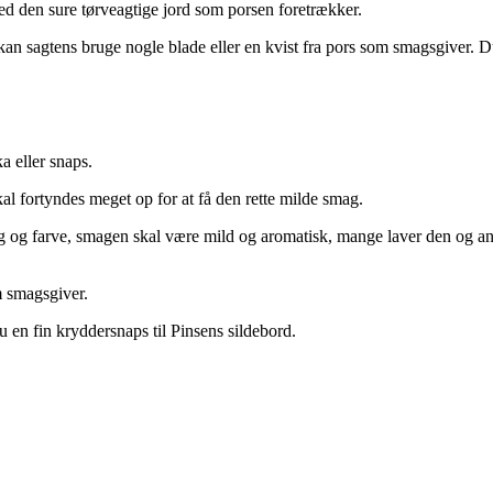
med den sure tørveagtige jord som porsen foretrækker.
 kan sagtens bruge nogle blade eller en kvist fra pors som smagsgiver. D
a eller snaps.
al fortyndes meget op for at få den rette milde smag.
ag og farve, smagen skal være mild og aromatisk, mange laver den og an
m smagsgiver.
du en fin kryddersnaps til Pinsens sildebord.