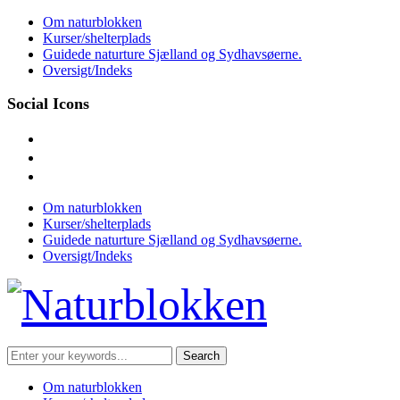
Skip
Om naturblokken
to
Kurser/shelterplads
content
Guidede naturture Sjælland og Sydhavsøerne.
Oversigt/Indeks
Social Icons
facebook
instagram
mail
Om naturblokken
Kurser/shelterplads
Guidede naturture Sjælland og Sydhavsøerne.
Oversigt/Indeks
Search
for:
Om naturblokken