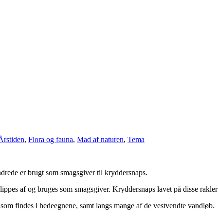
Årstiden
,
Flora og fauna
,
Mad af naturen
,
Tema
drede er brugt som smagsgiver til kryddersnaps.
lippes af og bruges som smagsgiver. Kryddersnaps lavet på disse rakler 
r som findes i hedeegnene, samt langs mange af de vestvendte vandløb.