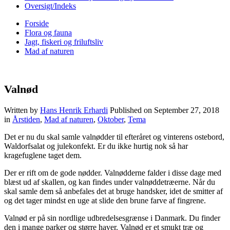
Oversigt/Indeks
Forside
Flora og fauna
Jagt, fiskeri og friluftsliv
Mad af naturen
Valnød
Written by
Hans Henrik Erhardi
Published on
September 27, 2018
in
Årstiden
,
Mad af naturen
,
Oktober
,
Tema
Det er nu du skal samle valnødder til efteråret og vinterens ostebord,
Waldorfsalat og julekonfekt. Er du ikke hurtig nok så har
kragefuglene taget dem.
Der er rift om de gode nødder. Valnødderne falder i disse dage med
blæst ud af skallen, og kan findes under valnøddetræerne. Når du
skal samle dem så anbefales det at bruge handsker, idet de smitter af
og det tager mindst en uge at slide den brune farve af fingrene.
Valnød er på sin nordlige udbredelsesgrænse i Danmark. Du finder
den i mange parker og større haver. Valnød er et smukt træ og