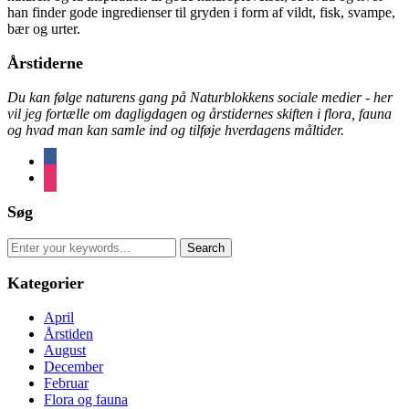
han finder gode ingredienser til gryden i form af vildt, fisk, svampe,
bær og urter.
Årstiderne
Du kan følge naturens gang på Naturblokkens sociale medier - her
vil jeg fortælle om dagligdagen og årstidernes skiften i flora, fauna
og hvad man kan samle ind og tilføje hverdagens måltider.
facebook
instagram
Søg
Search
for:
Kategorier
April
Årstiden
August
December
Februar
Flora og fauna