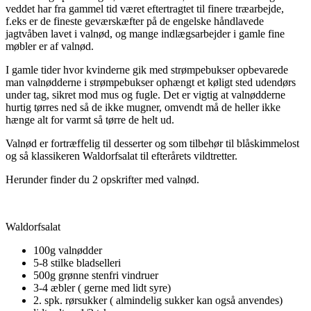
veddet har fra gammel tid været eftertragtet til finere træarbejde,
f.eks er de fineste geværskæfter på de engelske håndlavede
jagtvåben lavet i valnød, og mange indlægsarbejder i gamle fine
møbler er af valnød.
I gamle tider hvor kvinderne gik med strømpebukser opbevarede
man valnødderne i strømpebukser ophængt et køligt sted udendørs
under tag, sikret mod mus og fugle. Det er vigtig at valnødderne
hurtig tørres ned så de ikke mugner, omvendt må de heller ikke
hænge alt for varmt så tørre de helt ud.
Valnød er fortræffelig til desserter og som tilbehør til blåskimmelost
og så klassikeren Waldorfsalat til efterårets vildtretter.
Herunder finder du 2 opskrifter med valnød.
Waldorfsalat
100g valnødder
5-8 stilke bladselleri
500g grønne stenfri vindruer
3-4 æbler ( gerne med lidt syre)
2. spk. rørsukker ( almindelig sukker kan også anvendes)