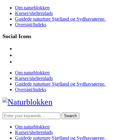
Skip
Om naturblokken
to
Kurser/shelterplads
content
Guidede naturture Sjælland og Sydhavsøerne.
Oversigt/Indeks
Social Icons
facebook
instagram
mail
Om naturblokken
Kurser/shelterplads
Guidede naturture Sjælland og Sydhavsøerne.
Oversigt/Indeks
Search
for:
Om naturblokken
Kurser/shelterplads
Guidede naturture Sjælland og Sydhavsøerne.