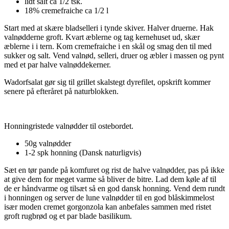
lidt salt ca 1/2 tsk.
18% cremefraiche ca 1/2 l
Start med at skære bladselleri i tynde skiver. Halver druerne. Hak
valnødderne groft. Kvart æblerne og tag kernehuset ud, skær
æblerne i i tern. Kom cremefraiche i en skål og smag den til med
sukker og salt. Vend valnød, selleri, druer og æbler i massen og pynt
med et par halve valnøddekerner.
Wadorfsalat gør sig til grillet skalstegt dyrefilet, opskrift kommer
senere på efteråret på naturblokken.
Honningristede valnødder til ostebordet.
50g valnødder
1-2 spk honning (Dansk naturligvis)
Sæt en tør pande på komfuret og rist de halve valnødder, pas på ikke
at give dem for meget varme så bliver de bitre. Lad dem køle af til
de er håndvarme og tilsæt så en god dansk honning. Vend dem rundt
i honningen og server de lune valnødder til en god blåskimmelost
især moden cremet gorgonzola kan anbefales sammen med ristet
groft rugbrød og et par blade basilikum.