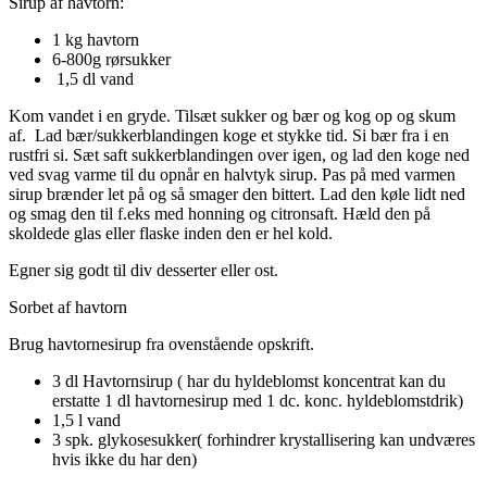
Sirup af havtorn:
1 kg havtorn
6-800g rørsukker
1,5 dl vand
Kom vandet i en gryde. Tilsæt sukker og bær og kog op og skum
af. Lad bær/sukkerblandingen koge et stykke tid. Si bær fra i en
rustfri si. Sæt saft sukkerblandingen over igen, og lad den koge ned
ved svag varme til du opnår en halvtyk sirup. Pas på med varmen
sirup brænder let på og så smager den bittert. Lad den køle lidt ned
og smag den til f.eks med honning og citronsaft. Hæld den på
skoldede glas eller flaske inden den er hel kold.
Egner sig godt til div desserter eller ost.
Sorbet af havtorn
Brug havtornesirup fra ovenstående opskrift.
3 dl Havtornsirup ( har du hyldeblomst koncentrat kan du
erstatte 1 dl havtornesirup med 1 dc. konc. hyldeblomstdrik)
1,5 l vand
3 spk. glykosesukker( forhindrer krystallisering kan undværes
hvis ikke du har den)