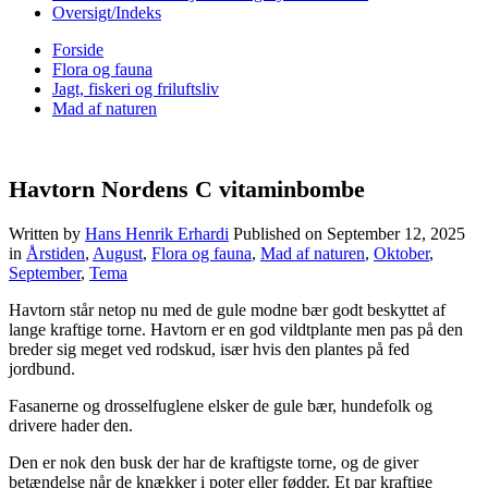
Oversigt/Indeks
Forside
Flora og fauna
Jagt, fiskeri og friluftsliv
Mad af naturen
Havtorn Nordens C vitaminbombe
Written by
Hans Henrik Erhardi
Published on
September 12, 2025
in
Årstiden
,
August
,
Flora og fauna
,
Mad af naturen
,
Oktober
,
September
,
Tema
Havtorn står netop nu med de gule modne bær godt beskyttet af
lange kraftige torne. Havtorn er en god vildtplante men pas på den
breder sig meget ved rodskud, især hvis den plantes på fed
jordbund.
Fasanerne og drosselfuglene elsker de gule bær, hundefolk og
drivere hader den.
Den er nok den busk der har de kraftigste torne, og de giver
betændelse når de knækker i poter eller fødder. Et par kraftige