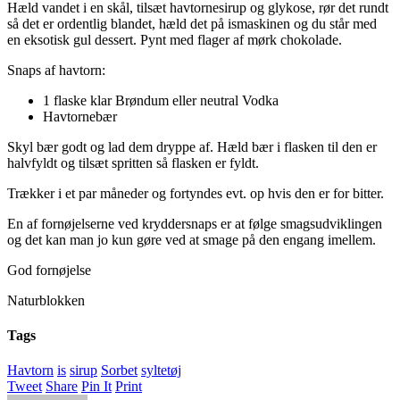
Hæld vandet i en skål, tilsæt havtornesirup og glykose, rør det rundt
så det er ordentlig blandet, hæld det på ismaskinen og du står med
en eksotisk gul dessert. Pynt med flager af mørk chokolade.
Snaps af havtorn:
1 flaske klar Brøndum eller neutral Vodka
Havtornebær
Skyl bær godt og lad dem dryppe af. Hæld bær i flasken til den er
halvfyldt og tilsæt spritten så flasken er fyldt.
Trækker i et par måneder og fortyndes evt. op hvis den er for bitter.
En af fornøjelserne ved kryddersnaps er at følge smagsudviklingen
og det kan man jo kun gøre ved at smage på den engang imellem.
God fornøjelse
Naturblokken
Tags
Havtorn
is
sirup
Sorbet
syltetøj
Tweet
Share
Pin It
Print