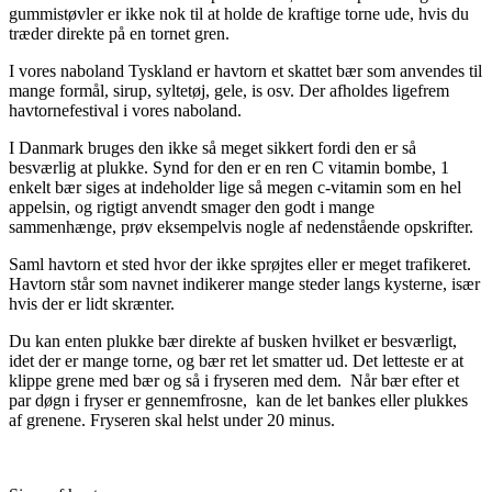
gummistøvler er ikke nok til at holde de kraftige torne ude, hvis du
træder direkte på en tornet gren.
I vores naboland Tyskland er havtorn et skattet bær som anvendes til
mange formål, sirup, syltetøj, gele, is osv. Der afholdes ligefrem
havtornefestival i vores naboland.
I Danmark bruges den ikke så meget sikkert fordi den er så
besværlig at plukke. Synd for den er en ren C vitamin bombe, 1
enkelt bær siges at indeholder lige så megen c-vitamin som en hel
appelsin, og rigtigt anvendt smager den godt i mange
sammenhænge, prøv eksempelvis nogle af nedenstående opskrifter.
Saml havtorn et sted hvor der ikke sprøjtes eller er meget trafikeret.
Havtorn står som navnet indikerer mange steder langs kysterne, især
hvis der er lidt skrænter.
Du kan enten plukke bær direkte af busken hvilket er besværligt,
idet der er mange torne, og bær ret let smatter ud. Det letteste er at
klippe grene med bær og så i fryseren med dem. Når bær efter et
par døgn i fryser er gennemfrosne, kan de let bankes eller plukkes
af grenene. Fryseren skal helst under 20 minus.