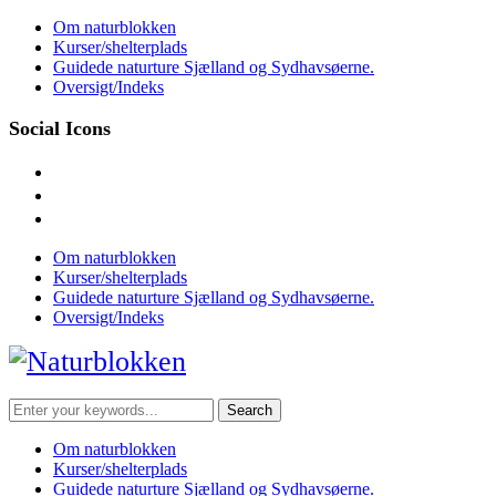
Skip
Om naturblokken
to
Kurser/shelterplads
content
Guidede naturture Sjælland og Sydhavsøerne.
Oversigt/Indeks
Social Icons
facebook
instagram
mail
Om naturblokken
Kurser/shelterplads
Guidede naturture Sjælland og Sydhavsøerne.
Oversigt/Indeks
Search
for:
Om naturblokken
Kurser/shelterplads
Guidede naturture Sjælland og Sydhavsøerne.