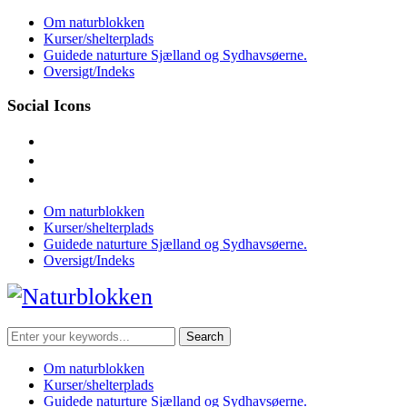
Skip
Om naturblokken
to
Kurser/shelterplads
content
Guidede naturture Sjælland og Sydhavsøerne.
Oversigt/Indeks
Social Icons
facebook
instagram
mail
Om naturblokken
Kurser/shelterplads
Guidede naturture Sjælland og Sydhavsøerne.
Oversigt/Indeks
Search
for:
Om naturblokken
Kurser/shelterplads
Guidede naturture Sjælland og Sydhavsøerne.