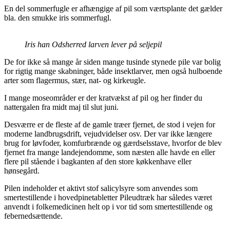
En del sommerfugle er afhængige af pil som værtsplante det gælder
bla. den smukke iris sommerfugl.
Iris han Odsherred
larven lever på seljepil
De for ikke så mange år siden mange tusinde stynede pile var bolig
for rigtig mange skabninger, både insektlarver, men også hulboende
arter som flagermus, stær, nat- og kirkeugle.
I mange moseområder er der kratvækst af pil og her finder du
nattergalen fra midt maj til slut juni.
Desværre er de fleste af de gamle træer fjernet, de stod i vejen for
moderne landbrugsdrift, vejudvidelser osv. Der var ikke længere
brug for løvfoder, komfurbrænde og gærdselsstave, hvorfor de blev
fjernet fra mange landejendomme, som næsten alle havde en eller
flere pil stående i bagkanten af den store køkkenhave eller
hønsegård.
Pilen indeholder et aktivt stof salicylsyre som anvendes som
smertestillende i hovedpinetabletter Pileudtræk har således været
anvendt i folkemedicinen helt op i vor tid som smertestillende og
febernedsættende.