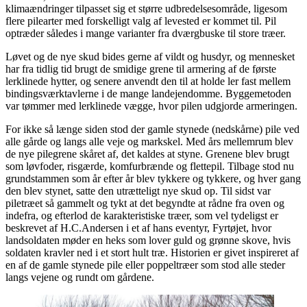
klimaændringer tilpasset sig et større udbredelsesområde, ligesom
flere pilearter med forskelligt valg af levested er kommet til. Pil
optræder således i mange varianter fra dværgbuske til store træer.
Løvet og de nye skud bides gerne af vildt og husdyr, og mennesket
har fra tidlig tid brugt de smidige grene til armering af de første
lerklinede hytter, og senere anvendt den til at holde ler fast mellem
bindingsværktavlerne i de mange landejendomme. Byggemetoden
var tømmer med lerklinede vægge, hvor pilen udgjorde armeringen.
For ikke så længe siden stod der gamle stynede (nedskårne) pile ved
alle gårde og langs alle veje og markskel. Med års mellemrum blev
de nye pilegrene skåret af, det kaldes at styne. Grenene blev brugt
som løvfoder, risgærde, komfurbrænde og flettepil. Tilbage stod nu
grundstammen som år efter år blev tykkere og tykkere, og hver gang
den blev stynet, satte den utrætteligt nye skud op. Til sidst var
piletræet så gammelt og tykt at det begyndte at rådne fra oven og
indefra, og efterlod de karakteristiske træer, som vel tydeligst er
beskrevet af H.C.Andersen i et af hans eventyr, Fyrtøjet, hvor
landsoldaten møder en heks som lover guld og grønne skove, hvis
soldaten kravler ned i et stort hult træ. Historien er givet inspireret af
en af de gamle stynede pile eller poppeltræer som stod alle steder
langs vejene og rundt om gårdene.