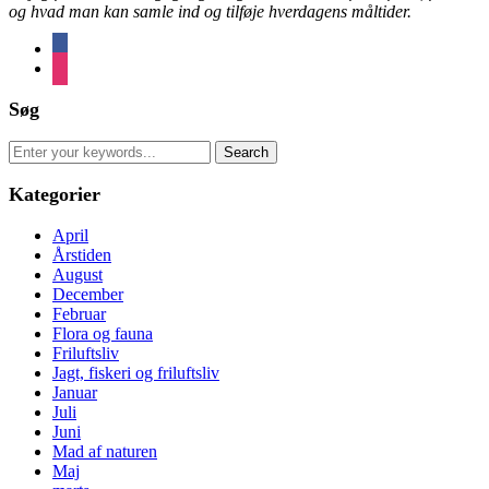
og hvad man kan samle ind og tilføje hverdagens måltider.
facebook
instagram
Søg
Search
for:
Kategorier
April
Årstiden
August
December
Februar
Flora og fauna
Friluftsliv
Jagt, fiskeri og friluftsliv
Januar
Juli
Juni
Mad af naturen
Maj