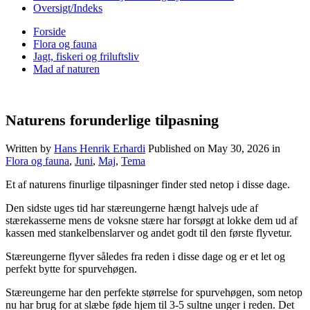
Oversigt/Indeks
Forside
Flora og fauna
Jagt, fiskeri og friluftsliv
Mad af naturen
Naturens forunderlige tilpasning
Written by
Hans Henrik Erhardi
Published on
May 30, 2026
in
Flora og fauna
,
Juni
,
Maj
,
Tema
Et af naturens finurlige tilpasninger finder sted netop i disse dage.
Den sidste uges tid har stæreungerne hængt halvejs ude af
stærekasserne mens de voksne stære har forsøgt at lokke dem ud af
kassen med stankelbenslarver og andet godt til den første flyvetur.
Stæreungerne flyver således fra reden i disse dage og er et let og
perfekt bytte for spurvehøgen.
Stæreungerne har den perfekte størrelse for spurvehøgen, som netop
nu har brug for at slæbe føde hjem til 3-5 sultne unger i reden. Det