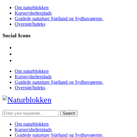
Skip
Om naturblokken
to
Kurser/shelterplads
content
Guidede naturture Sjælland og Sydhavsøerne.
Oversigt/Indeks
Social Icons
facebook
instagram
mail
Om naturblokken
Kurser/shelterplads
Guidede naturture Sjælland og Sydhavsøerne.
Oversigt/Indeks
Search
for:
Om naturblokken
Kurser/shelterplads
Guidede naturture Sjælland og Sydhavsøerne.