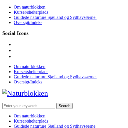
Skip
Om naturblokken
to
Kurser/shelterplads
content
Guidede naturture Sjælland og Sydhavsøerne.
Oversigt/Indeks
Social Icons
facebook
instagram
mail
Om naturblokken
Kurser/shelterplads
Guidede naturture Sjælland og Sydhavsøerne.
Oversigt/Indeks
Search
for:
Om naturblokken
Kurser/shelterplads
Guidede naturture Sjælland og Sydhavsøerne.