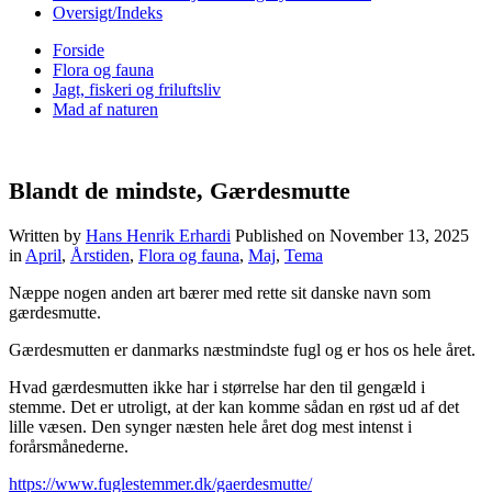
Oversigt/Indeks
Forside
Flora og fauna
Jagt, fiskeri og friluftsliv
Mad af naturen
Blandt de mindste, Gærdesmutte
Written by
Hans Henrik Erhardi
Published on
November 13, 2025
in
April
,
Årstiden
,
Flora og fauna
,
Maj
,
Tema
Næppe nogen anden art bærer med rette sit danske navn som
gærdesmutte.
Gærdesmutten er danmarks næstmindste fugl og er hos os hele året.
Hvad gærdesmutten ikke har i størrelse har den til gengæld i
stemme. Det er utroligt, at der kan komme sådan en røst ud af det
lille væsen. Den synger næsten hele året dog mest intenst i
forårsmånederne.
https://www.fuglestemmer.dk/gaerdesmutte/