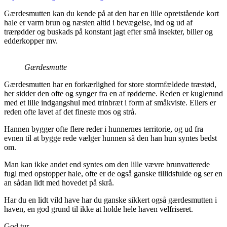
Gærdesmutten kan du kende på at den har en lille opretstående kort
hale er varm brun og næsten altid i bevægelse, ind og ud af
trærødder og buskads på konstant jagt efter små insekter, biller og
edderkopper mv.
Gærdesmutte
Gærdesmutten har en forkærlighed for store stormfældede træstød,
her sidder den ofte og synger fra en af rødderne. Reden er kuglerund
med et lille indgangshul med trinbræt i form af småkviste. Ellers er
reden ofte lavet af det fineste mos og strå.
Hannen bygger ofte flere reder i hunnernes territorie, og ud fra
evnen til at bygge rede vælger hunnen så den han hun syntes bedst
om.
Man kan ikke andet end syntes om den lille vævre brunvatterede
fugl med opstopper hale, ofte er de også ganske tillidsfulde og ser en
an sådan lidt med hovedet på skrå.
Har du en lidt vild have har du ganske sikkert også gærdesmutten i
haven, en god grund til ikke at holde hele haven velfriseret.
God tur