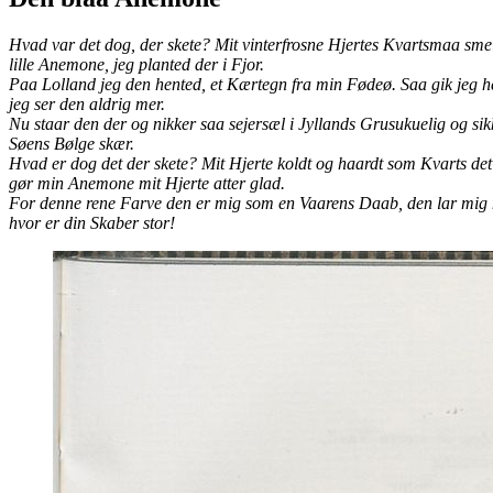
Hvad var det dog, der skete? Mit vinterfrosne Hjertes Kvartsmaa sme
lille Anemone, jeg planted der i Fjor.
Paa Lolland jeg den hented, et Kærtegn fra min Fødeø. Saa gik jeg he
jeg ser den aldrig mer.
Nu staar den der og nikker saa sejersæl i Jyllands Grusukuelig og 
Søens Bølge skær.
Hvad er dog det der skete? Mit Hjerte koldt og haardt som Kvarts det
gør min Anemone mit Hjerte atter glad.
For denne rene Farve den er mig som en Vaarens Daab, den lar mig ny
hvor er din Skaber stor!