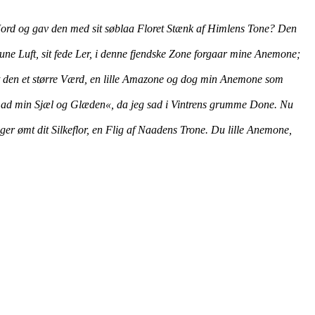
 Jord og gav den med sit søblaa Floret Stænk af Himlens Tone? Den
une Luft, sit fede Ler, i denne fjendske Zone forgaar mine Anemone;
t den et større Værd, en lille Amazone og dog min Anemone som
tes ad min Sjæl og Glæden«, da jeg sad i Vintrens grumme Done. Nu
r ømt dit Silkeflor, en Flig af Naadens Trone. Du lille Anemone,