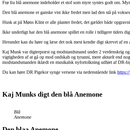
Frø fra blå anemone indeholder et stof som myre syntes godt om. Myre
Den blå anemone er ganske vist ikke fredet men lad den stå på voksest
Husk at på Møns Klint er alle planter fredet, det gælder både opgrav
Ikke underligt har den blå anemone spillet en rolle i tidligere tiders di
Herunder kan du høre og læse det nok mest kendte digt skrevet af en a
Kaj Munk var digterpræst og modstandsmand under 2 verdenskrig og ble
vigtigheden af at gå op mod ondskab og tyranni, mere aktuelt end noge
modstandsmanden iklædt en musikalsk nyfortolkning udført af DR-b
Du kan høre DR Pigekor synge versene via nedenstående link
https
Kaj Munks digt den blå Anemone
Blå
Anemone
Den blaa Anemone