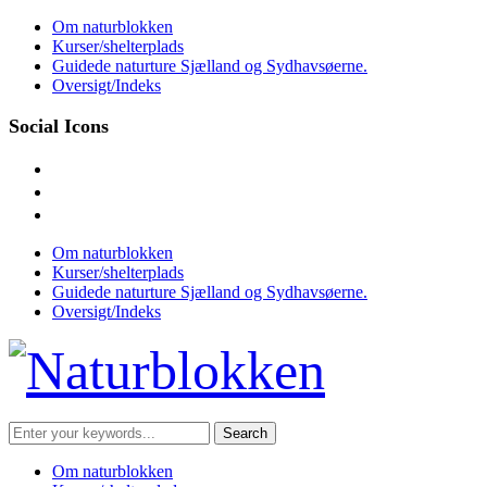
Skip
Om naturblokken
to
Kurser/shelterplads
content
Guidede naturture Sjælland og Sydhavsøerne.
Oversigt/Indeks
Social Icons
facebook
instagram
mail
Om naturblokken
Kurser/shelterplads
Guidede naturture Sjælland og Sydhavsøerne.
Oversigt/Indeks
Search
for:
Om naturblokken