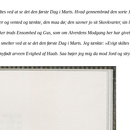
ltes ved at se det den første Dag i Marts. Hvad gennembrød den sorte
r og vented og tænkte, den maa dø; den savner jo sit Skovkvarter, sin l
sikker trods Ensomhed og Gus, som om Alverdens Modgang her har give
 smelter ved at se det den første Dag i Marts. Jeg tænkte: »Evigt skil
født arveen Evighed af Haab. Saa bøjer jeg mig da mod Jord og stryge