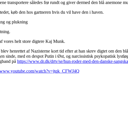
ne transportere således frø rundt og giver dermed den blå anemone mul
edet, køb den hos gartneren hvis du vil have den i haven.
ning og plukning
gtning.
f vores helt store digtere Kaj Munk.
v henrettet af Nazisterne kort tid efter at han skrev digtet om den b
n sinde, med en despot Putin i Øst, og narcissistisk psykopatisk lystl
igband på
https://www.dr.dk/drtv/se/hun-roder-med-den-danske-sangs
://www.youtube.com/watch?v=jtqk_CFWJ4Q