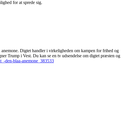
ighed for at sprede sig.
lå anemone. Digtet handler i virkeligheden om kampen for frihed og
øgner Trump i Vest. Du kan se en tv udsendelse om digtet præsten og
kat_-den-blaa-anemone_383533