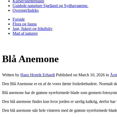
Kurser/shelterplads
Guidede naturture Sjælland og Sydhavsøerne.
Oversigt/Indeks
Forside
Flora og fauna
Jagt, fiskeri og friluftsliv
Mad af naturen
Blå Anemone
Written by
Hans Henrik Erhardi
Published on
March 10, 2026
in
Årst
Den Blå Anemone er en af de vores første forårsbebudere. Normalt skal
Blå anemone har de grønne nyreformede blade som gennem fotosyntese op
Den blå anemone findes kun hvor jorden er særlig kalkrig, derfor har
Den blå anemone står hele vinteren med de grønne nyreformede blade.