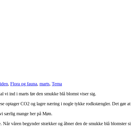
iden
,
Flora og fauna
,
marts
,
Tema
 vi ind i marts før den smukke blå blomst viser sig.
tager CO2 og lagre næring i nogle tykke rodkstængler. Det gør at den e
 vi særlig mange her på Møn.
 Når våren begynder strækker og åbner den de smukke blå blomster sig o