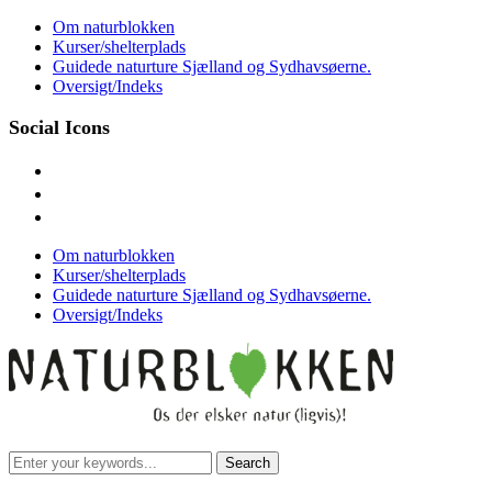
Skip
Om naturblokken
to
Kurser/shelterplads
content
Guidede naturture Sjælland og Sydhavsøerne.
Oversigt/Indeks
Social Icons
facebook
instagram
mail
Om naturblokken
Kurser/shelterplads
Guidede naturture Sjælland og Sydhavsøerne.
Oversigt/Indeks
Search
for: