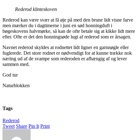
Rederod klinteskoven
Rederod kan være svær at få øje på med den brune lidt visne farve
men mærker du i dagtimerne i juni en sød honningduft i
bøgeskovens halvmørke, så kan de ofte betale sig at kikke lidt mere
efter. Ofte er det den honningsøde lugt af rederod som er årsagen.
Navnet rederod skyldes at rodnettet lidt ligner en garnnøgle eller
fuglerede. Det store rodnet er nødvendigt for at kunne trække nok
næring ud af de svampe som rederoden er afhængig af og lever
sammen med.
God tur
Naturblokken
Tags
Rederod
Tweet
Share
Pin It
Print