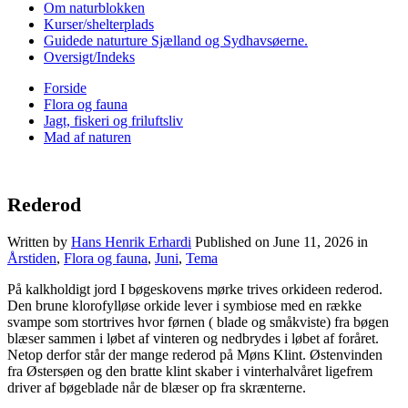
Om naturblokken
Kurser/shelterplads
Guidede naturture Sjælland og Sydhavsøerne.
Oversigt/Indeks
Forside
Flora og fauna
Jagt, fiskeri og friluftsliv
Mad af naturen
Rederod
Written by
Hans Henrik Erhardi
Published on
June 11, 2026
in
Årstiden
,
Flora og fauna
,
Juni
,
Tema
På kalkholdigt jord I bøgeskovens mørke trives orkideen rederod.
Den brune klorofylløse orkide lever i symbiose med en række
svampe som stortrives hvor førnen ( blade og småkviste) fra bøgen
blæser sammen i løbet af vinteren og nedbrydes i løbet af foråret.
Netop derfor står der mange rederod på Møns Klint. Østenvinden
fra Østersøen og den bratte klint skaber i vinterhalvåret ligefrem
driver af bøgeblade når de blæser op fra skrænterne.