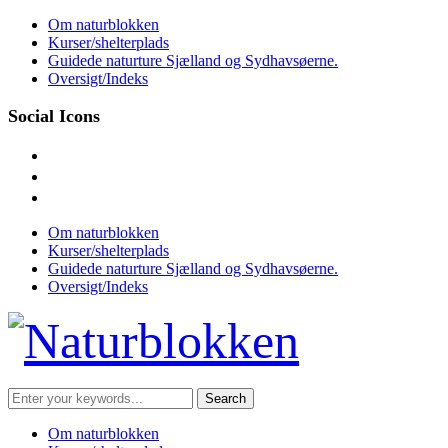
Skip
Om naturblokken
to
Kurser/shelterplads
content
Guidede naturture Sjælland og Sydhavsøerne.
Oversigt/Indeks
Social Icons
facebook
instagram
mail
Om naturblokken
Kurser/shelterplads
Guidede naturture Sjælland og Sydhavsøerne.
Oversigt/Indeks
Search
for:
Om naturblokken