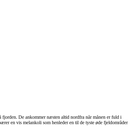
på fjorden. De ankommer næsten altid nordfra når månen er fuld i
bærer en vis melankoli som henleder en til de tyste øde fjeldområder