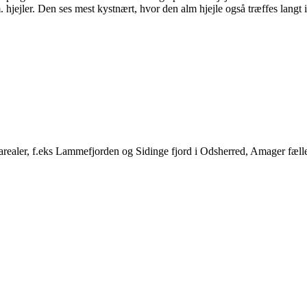
. hjejler. Den ses mest kystnært, hvor den alm hjejle også træffes langt i
arealer, f.eks Lammefjorden og Sidinge fjord i Odsherred, Amager fælle