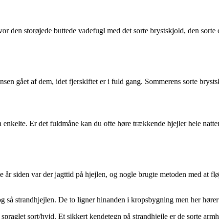
hvor den storøjede buttede vadefugl med det sorte brystskjold, den sort
nsen gået af dem, idet fjerskiftet er i fuld gang. Sommerens sorte brysts
 enkelte. Er det fuldmåne kan du ofte høre trækkende hjejler hele natte
ge år siden var der jagttid på hjejlen, og nogle brugte metoden med at flø
 og så strandhjejlen. De to ligner hinanden i kropsbygning men her høre
spraglet sort/hvid. Et sikkert kendetegn på strandhjejle er de sorte armh