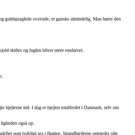
e og guldspraglede overside, er ganske almindelig. Man hører den
kjold skiftes og fuglen bliver mere ensfarvet.
n.
jte hjejlerne ind. I dag er hjejlen totalfredet i Danmark, selv om
r ligheden også op.
ulefjer som tydeligt ses i flugten. Strandhjejlerne optræder ofte