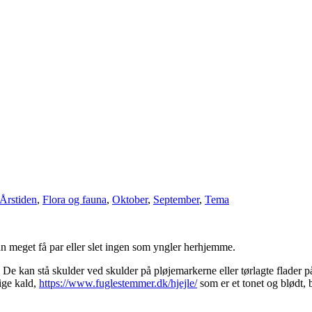
Årstiden
,
Flora og fauna
,
Oktober
,
September
,
Tema
un meget få par eller slet ingen som yngler herhjemme.
De kan stå skulder ved skulder på pløjemarkerne eller tørlagte flader 
ige kald,
https://www.fuglestemmer.dk/hjejle/
som er et tonet og blødt, 