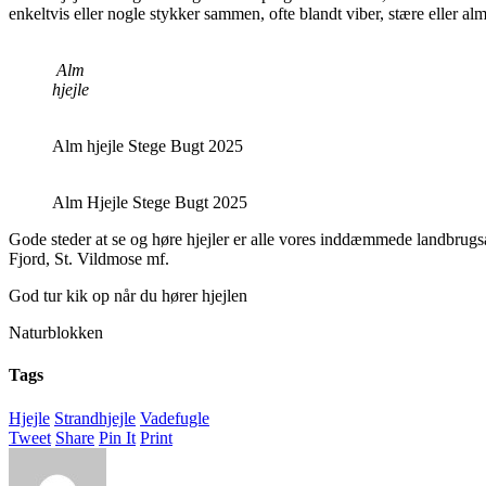
enkeltvis eller nogle stykker sammen, ofte blandt viber, stære eller alm
Alm
hjejle
Alm hjejle Stege Bugt 2025
Alm Hjejle Stege Bugt 2025
Gode steder at se og høre hjejler er alle vores inddæmmede landbrugs
Fjord, St. Vildmose mf.
God tur kik op når du hører hjejlen
Naturblokken
Tags
Hjejle
Strandhjejle
Vadefugle
Tweet
Share
Pin It
Print