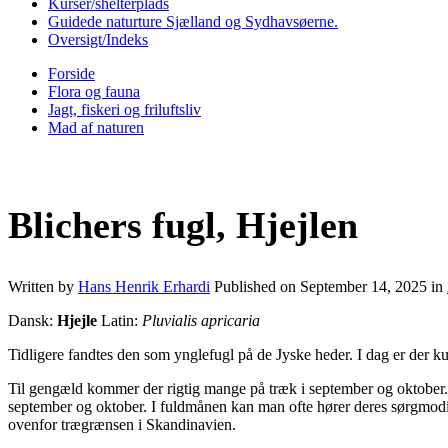
Kurser/shelterplads
Guidede naturture Sjælland og Sydhavsøerne.
Oversigt/Indeks
Forside
Flora og fauna
Jagt, fiskeri og friluftsliv
Mad af naturen
Blichers fugl, Hjejlen
Written by
Hans Henrik Erhardi
Published on
September 14, 2025
in
Dansk:
Hjejle
Latin:
Pluvialis apricaria
Tidligere fandtes den som ynglefugl på de Jyske heder. I dag er der k
Til gengæld kommer der rigtig mange på træk i september og oktober. 
september og oktober. I fuldmånen kan man ofte hører deres sørgmod
ovenfor trægrænsen i Skandinavien.