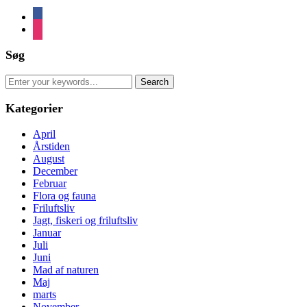
facebook
instagram
Søg
Search
for:
Kategorier
April
Årstiden
August
December
Februar
Flora og fauna
Friluftsliv
Jagt, fiskeri og friluftsliv
Januar
Juli
Juni
Mad af naturen
Maj
marts
November