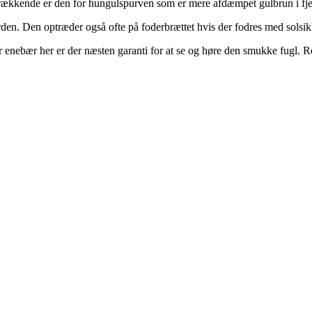
ltrækkende er den for hungulspurven som er mere afdæmpet gulbrun i fje
rden. Den optræder også ofte på foderbrættet hvis der fodres med solsi
r enebær her er der næsten garanti for at se og høre den smukke fugl. Res