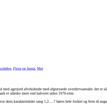
rstiden
,
Flora og fauna
,
Maj
nd med agerjord afvekslende med afgræssede overdrevsarealer. det er sål
ark er således mere end halveret siden 1970-erne.
r dens karakteristiske sang 1,2….7 høres hele foråret og frem til august