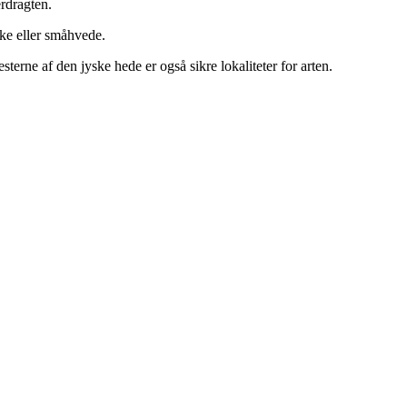
rdragten.
kke eller småhvede.
terne af den jyske hede er også sikre lokaliteter for arten.