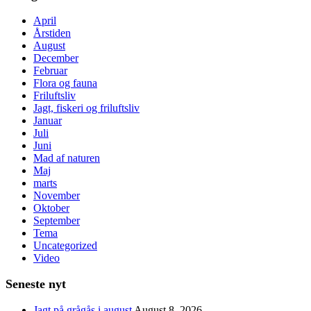
April
Årstiden
August
December
Februar
Flora og fauna
Friluftsliv
Jagt, fiskeri og friluftsliv
Januar
Juli
Juni
Mad af naturen
Maj
marts
November
Oktober
September
Tema
Uncategorized
Video
Seneste nyt
Jagt på grågås i august
August 8, 2026