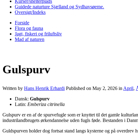
Kurser/shelterplads
Guidede naturture Sjælland og Sydhavsøerne.
Oversigt/Indeks
Forside
Flora og fauna
Jagt, fiskeri og friluftsliv
Mad af naturen
Gulspurv
Written by
Hans Henrik Erhardi
Published on
May 2, 2026
in
April
,
Å
Dansk:
Gulspurv
Latin:
Emberiza citrinella
Gulspurv er en af de spurvefugle som er knyttet til det gamle kulturla
industrilandbrugets ørkendannelse uden fugls føde. Bestanden i Danm
Guldspurven holder dog fortsat stand langs kysterne og på overdrev hvo