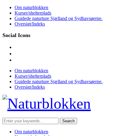
Skip
Om naturblokken
to
Kurser/shelterplads
content
Guidede naturture Sjælland og Sydhavsøerne.
Oversigt/Indeks
Social Icons
facebook
instagram
mail
Om naturblokken
Kurser/shelterplads
Guidede naturture Sjælland og Sydhavsøerne.
Oversigt/Indeks
Search
for:
Om naturblokken