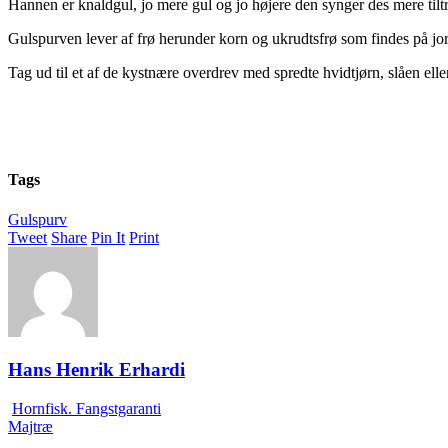
Hannen er knaldgul, jo mere gul og jo højere den synger des mere ti
Gulspurven lever af frø herunder korn og ukrudtsfrø som findes på jo
Tag ud til et af de kystnære overdrev med spredte hvidtjørn, slåen elle
Tags
Gulspurv
Tweet
Share
Pin It
Print
Hans Henrik Erhardi
Hornfisk. Fangstgaranti
Majtræ