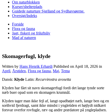
Om naturblokken
Kurser/shelterplads
Guidede naturture Sjælland og Sydhavsøerne.
Oversigt/Indeks
Forside
Flora og fauna
Jagt, fiskeri og friluftsliv
Mad af naturen
Skomagerfugl, klyde
Written by
Hans Henrik Erhardi
Published on
April 18, 2026
in
April
,
Årstiden
,
Flora og fauna
,
Maj
,
Tema
Dansk:
Klyde
Latin:
Recurvirostra avosetta
Klyden har fået sit navn skomagerfugl fordi det lange tynde sorte
næb buer opad som en skomagers krumnål.
Klyden tager man ikke fejl af, langt opadbøjet næb, lange ben og en
sorthvid fjerdragt, samt ikke mindst i yngletiden et højlydt nidkært
forsvar overfor rovfugle, ræv og andre prædatore på ynglepladsen.