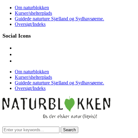
Skip
Om naturblokken
to
Kurser/shelterplads
content
Guidede naturture Sjælland og Sydhavsøerne.
Oversigt/Indeks
Social Icons
facebook
instagram
mail
Om naturblokken
Kurser/shelterplads
Guidede naturture Sjælland og Sydhavsøerne.
Oversigt/Indeks
Search
for: