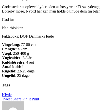
Gode steder at opleve klyder uden at forstyrre er Tissø sydenge,
Borreby mose, Nyord her kan man holde og nyde dem fra bilen.
God tur
Naturblokken
Faktaboks: DOF Danmarks fugle
Vingefang
: 77-80 cm
Længde
: 43 cm
Vægt
: 250-400 g
Ynglealder
: 2-3 år
Kuldstørrelse
: 4 æg
Antal kuld
: 1
Rugetid
: 23-25 dage
Ungetid
: 25 dage
Tags
Klyde
Tweet
Share
Pin It
Print