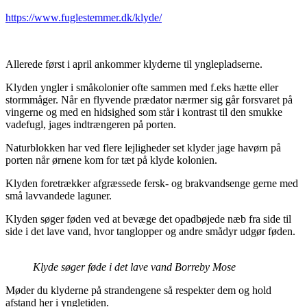
https://www.fuglestemmer.dk/klyde/
Allerede først i april ankommer klyderne til ynglepladserne.
Klyden yngler i småkolonier ofte sammen med f.eks hætte eller
stormmåger. Når en flyvende prædator nærmer sig går forsvaret på
vingerne og med en hidsighed som står i kontrast til den smukke
vadefugl, jages indtrængeren på porten.
Naturblokken har ved flere lejligheder set klyder jage havørn på
porten når ørnene kom for tæt på klyde kolonien.
Klyden foretrækker afgræssede fersk- og brakvandsenge gerne med
små lavvandede laguner.
Klyden søger føden ved at bevæge det opadbøjede næb fra side til
side i det lave vand, hvor tanglopper og andre smådyr udgør føden.
Klyde søger føde i det lave vand Borreby Mose
Møder du klyderne på strandengene så respekter dem og hold
afstand her i yngletiden.