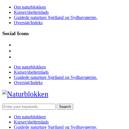
Skip
Om naturblokken
to
Kurser/shelterplads
content
Guidede naturture Sjælland og Sydhavsøerne.
Oversigt/Indeks
Social Icons
facebook
instagram
mail
Om naturblokken
Kurser/shelterplads
Guidede naturture Sjælland og Sydhavsøerne.
Oversigt/Indeks
Search
for:
Om naturblokken
Kurser/shelterplads
Guidede naturture Sjælland og Sydhavsøerne.