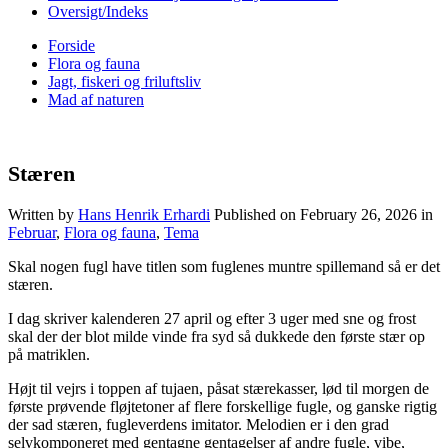
Oversigt/Indeks
Forside
Flora og fauna
Jagt, fiskeri og friluftsliv
Mad af naturen
Stæren
Written by
Hans Henrik Erhardi
Published on
February 26, 2026
in
Februar
,
Flora og fauna
,
Tema
Skal nogen fugl have titlen som fuglenes muntre spillemand så er det
stæren.
I dag skriver kalenderen 27 april og efter 3 uger med sne og frost
skal der der blot milde vinde fra syd så dukkede den første stær op
på matriklen.
Højt til vejrs i toppen af tujaen, påsat stærekasser, lød til morgen de
første prøvende fløjtetoner af flere forskellige fugle, og ganske rigtig
der sad stæren, fugleverdens imitator. Melodien er i den grad
selvkomponeret med gentagne gentagelser af andre fugle, vibe,