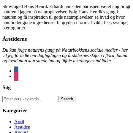
Skovfoged Hans Henrik Erhardi har siden barnsben været i og brugt
naturen i jagten på naturoplevelser. Følg Hans Henrik's gang i
naturen og få inspiration til gode naturoplevelser, se hvad og hvor
han finder gode ingredienser til gryden i form af vildt, fisk, svampe,
bær og urter.
Årstiderne
Du kan følge naturens gang på Naturblokkens sociale medier - her
vil jeg fortælle om dagligdagen og årstidernes skiften i flora, fauna
og hvad man kan samle ind og tilføje hverdagens måltider.
facebook
instagram
Søg
Search
for:
Kategorier
April
Årstiden
August