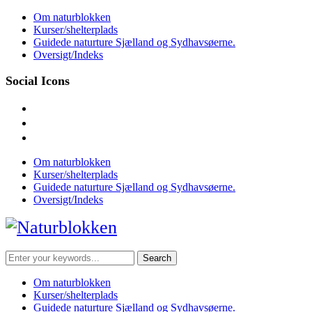
Skip
Om naturblokken
to
Kurser/shelterplads
content
Guidede naturture Sjælland og Sydhavsøerne.
Oversigt/Indeks
Social Icons
facebook
instagram
mail
Om naturblokken
Kurser/shelterplads
Guidede naturture Sjælland og Sydhavsøerne.
Oversigt/Indeks
Search
for:
Om naturblokken
Kurser/shelterplads
Guidede naturture Sjælland og Sydhavsøerne.