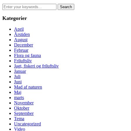
Search
for:
Kategorier
April
Årstiden
August
December
Februar
Flora og fauna
Friluftsliv
Jagt, fiskeri og friluftsliv
Januar
Juli
Juni
Mad af naturen
Maj
marts
November
Oktober
September
Tema
Uncategorized
Video