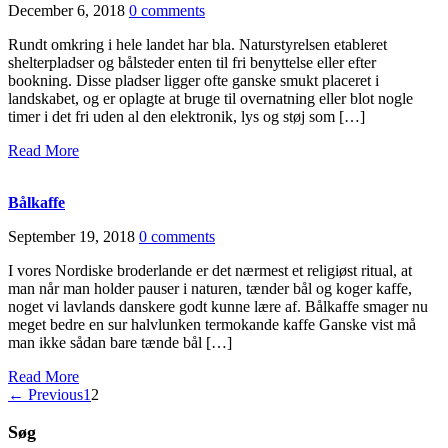
December 6, 2018
0 comments
Rundt omkring i hele landet har bla. Naturstyrelsen etableret
shelterpladser og bålsteder enten til fri benyttelse eller efter
bookning. Disse pladser ligger ofte ganske smukt placeret i
landskabet, og er oplagte at bruge til overnatning eller blot nogle
timer i det fri uden al den elektronik, lys og støj som […]
Read More
Bålkaffe
September 19, 2018
0 comments
I vores Nordiske broderlande er det nærmest et religiøst ritual, at
man når man holder pauser i naturen, tænder bål og koger kaffe,
noget vi lavlands danskere godt kunne lære af. Bålkaffe smager nu
meget bedre en sur halvlunken termokande kaffe Ganske vist må
man ikke sådan bare tænde bål […]
Read More
← Previous
1
2
Søg