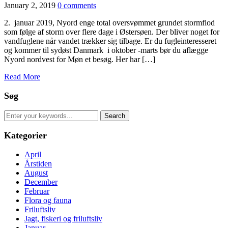
January 2, 2019
0 comments
2. januar 2019, Nyord enge total oversvømmet grundet stormflod
som følge af storm over flere dage i Østersøen. Der bliver noget for
vandfuglene når vandet trækker sig tilbage. Er du fugleinteresseret
og kommer til sydøst Danmark i oktober -marts bør du aflægge
Nyord nordvest for Møn et besøg. Her har […]
Read More
Søg
Search
for:
Kategorier
April
Årstiden
August
December
Februar
Flora og fauna
Friluftsliv
Jagt, fiskeri og friluftsliv
Januar