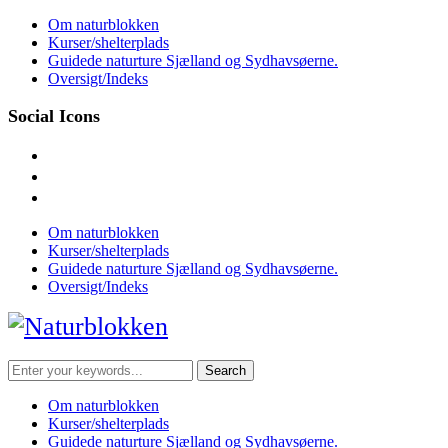
Skip
Om naturblokken
to
Kurser/shelterplads
content
Guidede naturture Sjælland og Sydhavsøerne.
Oversigt/Indeks
Social Icons
facebook
instagram
mail
Om naturblokken
Kurser/shelterplads
Guidede naturture Sjælland og Sydhavsøerne.
Oversigt/Indeks
Search
for:
Om naturblokken
Kurser/shelterplads
Guidede naturture Sjælland og Sydhavsøerne.