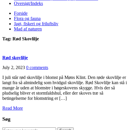
Oversigt/Indeks
Forside
Flora og fauna
Jagt, fiskeri og friluftsliv
Mad af naturen
Tag:
Rød Skovlilje
Rød skovlilje
July 2, 2023
0 comments
I juli står rød skovlilje i blomst på Møns Klint. Den røde skovlilje er
langt fra så almindelig som hvidgul skovlilje. Rød Skovlilje kan stå i
mange år uden at blomstre i bøgeskovens skygge. Hvis der så
pludselig bliver et stormfaldshul, eller der skoves træ så
betingelserne for blomstring er […]
Read More
Søg
Search