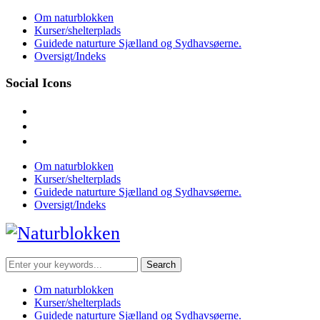
Skip
Om naturblokken
to
Kurser/shelterplads
content
Guidede naturture Sjælland og Sydhavsøerne.
Oversigt/Indeks
Social Icons
facebook
instagram
mail
Om naturblokken
Kurser/shelterplads
Guidede naturture Sjælland og Sydhavsøerne.
Oversigt/Indeks
Search
for:
Om naturblokken
Kurser/shelterplads
Guidede naturture Sjælland og Sydhavsøerne.