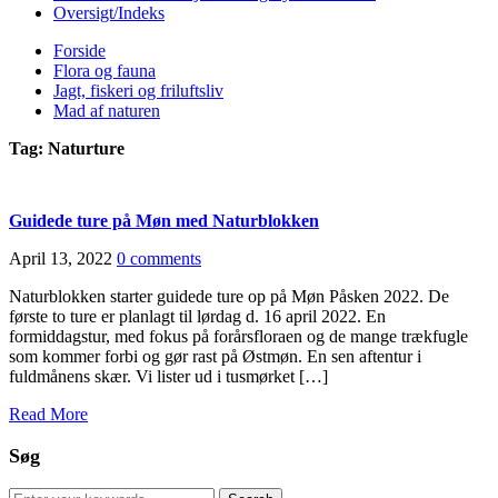
Oversigt/Indeks
Forside
Flora og fauna
Jagt, fiskeri og friluftsliv
Mad af naturen
Tag:
Naturture
Guidede ture på Møn med Naturblokken
April 13, 2022
0 comments
Naturblokken starter guidede ture op på Møn Påsken 2022. De
første to ture er planlagt til lørdag d. 16 april 2022. En
formiddagstur, med fokus på forårsfloraen og de mange trækfugle
som kommer forbi og gør rast på Østmøn. En sen aftentur i
fuldmånens skær. Vi lister ud i tusmørket […]
Read More
Søg
Search