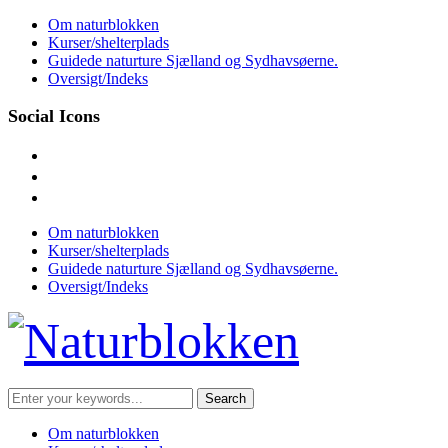
Skip
Om naturblokken
to
Kurser/shelterplads
content
Guidede naturture Sjælland og Sydhavsøerne.
Oversigt/Indeks
Social Icons
facebook
instagram
mail
Om naturblokken
Kurser/shelterplads
Guidede naturture Sjælland og Sydhavsøerne.
Oversigt/Indeks
Search
for:
Om naturblokken