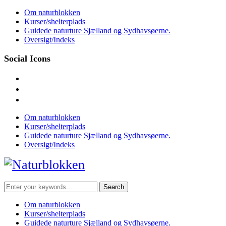
Skip
Om naturblokken
to
Kurser/shelterplads
content
Guidede naturture Sjælland og Sydhavsøerne.
Oversigt/Indeks
Social Icons
facebook
instagram
mail
Om naturblokken
Kurser/shelterplads
Guidede naturture Sjælland og Sydhavsøerne.
Oversigt/Indeks
Search
for:
Om naturblokken
Kurser/shelterplads
Guidede naturture Sjælland og Sydhavsøerne.