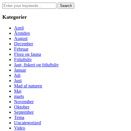
Search
for:
Kategorier
April
Årstiden
August
December
Februar
Flora og fauna
Friluftsliv
Jagt, fiskeri og friluftsliv
Januar
Juli
Juni
Mad af naturen
Maj
marts
November
Oktober
September
Tema
Uncategorized
Video